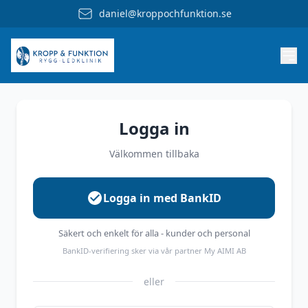
daniel@kroppochfunktion.se
Logga in
Välkommen tillbaka
Logga in med BankID
Säkert och enkelt för alla - kunder och personal
BankID-verifiering sker via vår partner My AIMI AB
eller